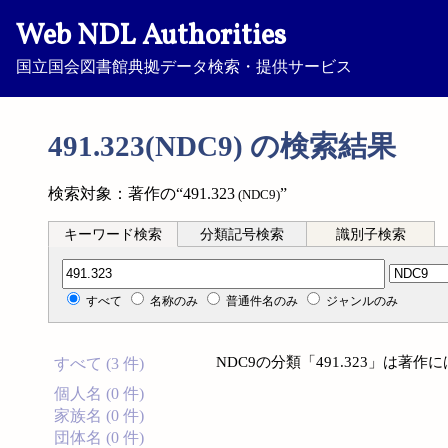
Web NDL Authorities
国立国会図書館典拠データ検索・提供サービス
491.323(NDC9) の検索結果
検索対象：著作の“491.323
”
(NDC9)
キーワード検索
分類記号検索
識別子検索
分類記号検索
すべて
名称のみ
普通件名のみ
ジャンルのみ
NDC9の分類「491.323」は著
すべて (3 件)
個人名 (0 件)
家族名 (0 件)
団体名 (0 件)