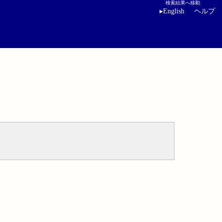
検索結果へ移動
▸
English
ヘルプ