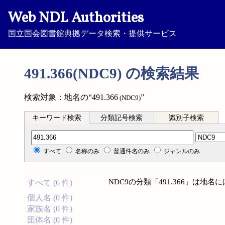
Web NDL Authorities
国立国会図書館典拠データ検索・提供サービス
491.366(NDC9) の検索結果
検索対象：地名の“491.366
”
(NDC9)
キーワード検索
分類記号検索
識別子検索
分類記号検索
すべて
名称のみ
普通件名のみ
ジャンルのみ
NDC9の分類「491.366」は地
すべて (6 件)
個人名 (0 件)
家族名 (0 件)
団体名 (0 件)