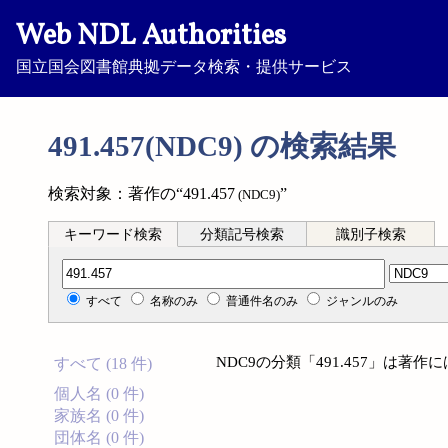
Web NDL Authorities
国立国会図書館典拠データ検索・提供サービス
491.457(NDC9) の検索結果
検索対象：著作の“491.457
”
(NDC9)
キーワード検索
分類記号検索
識別子検索
分類記号検索
すべて
名称のみ
普通件名のみ
ジャンルのみ
NDC9の分類「491.457」は著
すべて (18 件)
個人名 (0 件)
家族名 (0 件)
団体名 (0 件)