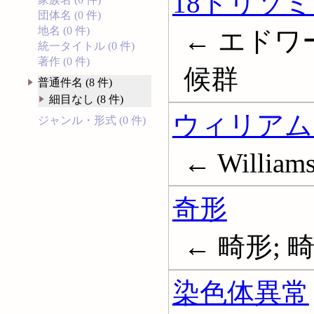
18トリソ
団体名 (0 件)
地名 (0 件)
← エドワ
統一タイトル (0 件)
著作 (0 件)
候群
普通件名 (8 件)
細目なし (8 件)
ウィリアム
ジャンル・形式 (0 件)
← William
奇形
← 畸形; 畸型;
染色体異常