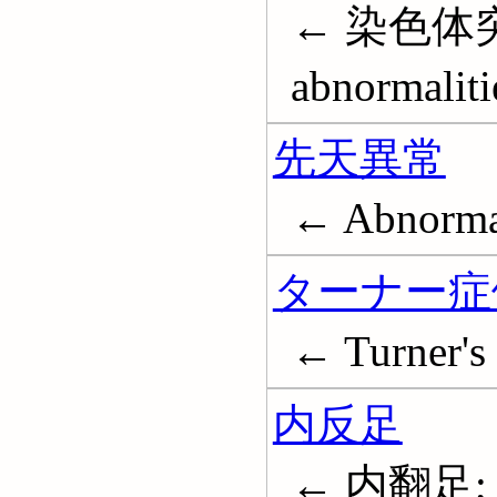
← 染色体突然
abnormaliti
先天異常
← Abnormal
ターナー症
← Turner's
内反足
← 内翻足; C