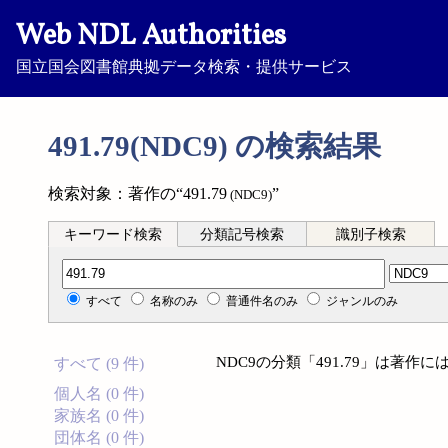
Web NDL Authorities
国立国会図書館典拠データ検索・提供サービス
491.79(NDC9) の検索結果
検索対象：著作の“491.79
”
(NDC9)
キーワード検索
分類記号検索
識別子検索
分類記号検索
すべて
名称のみ
普通件名のみ
ジャンルのみ
NDC9の分類「491.79」は著
すべて (9 件)
個人名 (0 件)
家族名 (0 件)
団体名 (0 件)