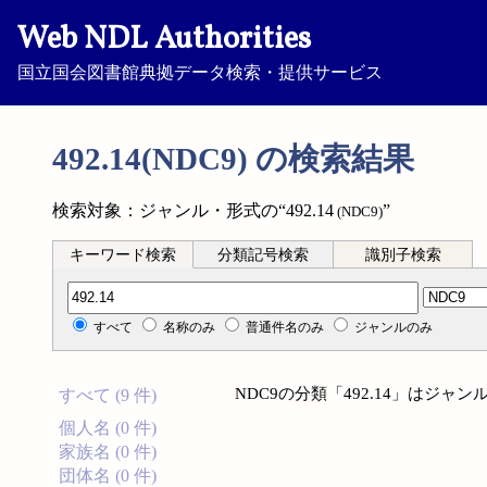
Web NDL Authorities
国立国会図書館典拠データ検索・提供サービス
492.14(NDC9) の検索結果
検索対象：ジャンル・形式の“492.14
”
(NDC9)
キーワード検索
分類記号検索
識別子検索
分類記号検索
すべて
名称のみ
普通件名のみ
ジャンルのみ
NDC9の分類「492.14」はジ
すべて (9 件)
個人名 (0 件)
家族名 (0 件)
団体名 (0 件)