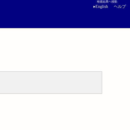
検索結果へ移動
▸
English
ヘルプ