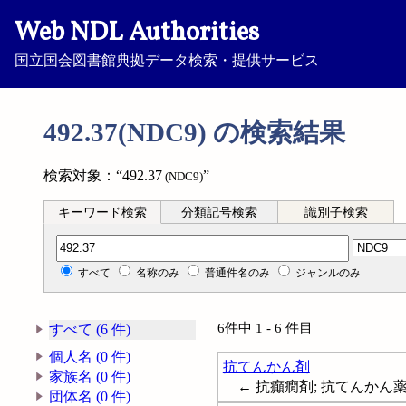
Web NDL Authorities
国立国会図書館典拠データ検索・提供サービス
492.37(NDC9) の検索結果
検索対象：“492.37
”
(NDC9)
キーワード検索
分類記号検索
識別子検索
分類記号検索
すべて
名称のみ
普通件名のみ
ジャンルのみ
6件中 1 - 6 件目
すべて (6 件)
個人名 (0 件)
抗てんかん剤
家族名 (0 件)
← 抗癲癇剤; 抗てんかん薬; 抗癲
団体名 (0 件)