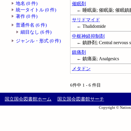
地名 (0 件)
催眠剤
統一タイトル (0 件)
← 睡眠薬; 催眠薬; 催眠鎮静薬;
著作 (0 件)
サリドマイド
普通件名 (6 件)
← Thalidomide
細目なし (6 件)
中枢神経抑制剤
ジャンル・形式 (0 件)
← 鎮静剤; Central nervous sy
鎮痛剤
← 鎮痛薬; Analgesics
メタドン
6件中 1 - 6 件目
国立国会図書館ホーム
国立国会図書館サーチ
Copyright © Nationa