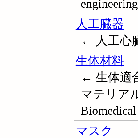
engineering
人工臓器
← 人工心臓; 
生体材料
← 生体適
マテリアル
Biomedical 
マスク