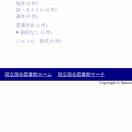
地名 (0 件)
統一タイトル (0 件)
著作 (0 件)
普通件名 (1 件)
細目なし (1 件)
ジャンル・形式 (0 件)
国立国会図書館ホーム
国立国会図書館サーチ
Copyright © Nationa