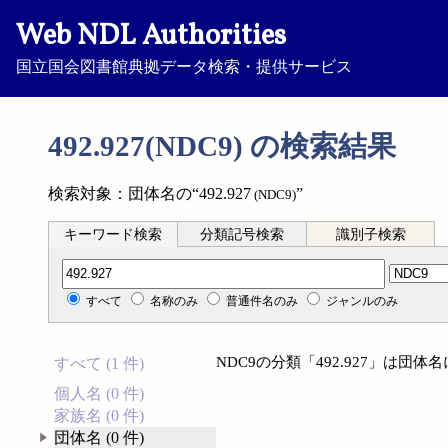
Web NDL Authorities
国立国会図書館典拠データ検索・提供サービス
492.927(NDC9) の検索結果
検索対象：団体名の“492.927
”
(NDC9)
キーワード検索
分類記号検索
識別子検索
分類記号検索
すべて
名称のみ
普通件名のみ
ジャンルのみ
NDC9の分類「492.927」は団
すべて (1 件)
個人名 (0 件)
家族名 (0 件)
団体名 (0 件)