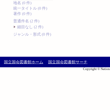
地名 (0 件)
統一タイトル (0 件)
著作 (0 件)
普通件名 (2 件)
細目なし (2 件)
ジャンル・形式 (0 件)
国立国会図書館ホーム
国立国会図書館サーチ
Copyright © Nationa