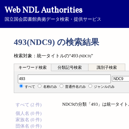
Web NDL Authorities
国立国会図書館典拠データ検索・提供サービス
493(NDC9) の検索結果
検索対象：統一タイトルの“493
”
(NDC9)
キーワード検索
分類記号検索
識別子検索
分類記号検索
すべて
名称のみ
普通件名のみ
ジャンルのみ
NDC9の分類「493」は統一タ
すべて (2 件)
個人名 (0 件)
家族名 (0 件)
団体名 (0 件)