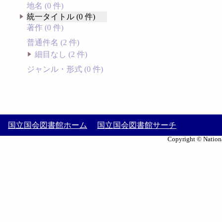
地名 (0 件)
統一タイトル (0 件)
著作 (0 件)
普通件名 (2 件)
細目なし (2 件)
ジャンル・形式 (0 件)
国立国会図書館ホーム
国立国会図書館サーチ
Copyright © Nationa