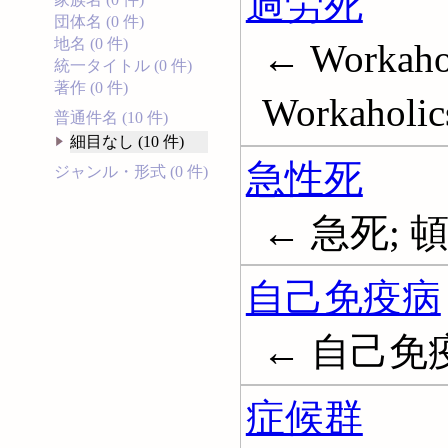
過労死
団体名 (0 件)
地名 (0 件)
← Workahol
統一タイトル (0 件)
著作 (0 件)
Workaholic
普通件名 (10 件)
細目なし (10 件)
急性死
ジャンル・形式 (0 件)
← 急死; 頓死
自己免疫病
← 自己免疫疾患
症候群