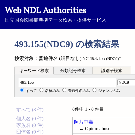
Web NDL Authorities
国立国会図書館典拠データ検索・提供サービス
493.155(NDC9) の検索結果
検索対象：普通件名 (細目なし) の“493.155
”
(NDC9)
キーワード検索
分類記号検索
識別子検索
分類記号検索
すべて
名称のみ
普通件名のみ
ジャンルのみ
8件中 1 - 8 件目
すべて (8 件)
個人名 (0 件)
阿片中毒
家族名 (0 件)
← Opium abuse
団体名 (0 件)