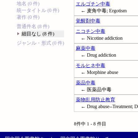
地名 (0 件)
エルゴチン中毒
統一タイトル (0 件)
← 麦角中毒; Ergotism
著作 (0 件)
覚醒剤中毒
普通件名 (8 件)
ニコチン中毒
細目なし (8 件)
← Nicotine addiction
ジャンル・形式 (0 件)
麻薬中毒
← Drug addiction
モルヒネ中毒
← Morphine abuse
薬品中毒
← 医薬品中毒
薬物乱用防止教育
← Drug abuse--Treatment; Dr
8件中 1 - 8 件目