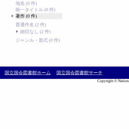
地名 (0 件)
統一タイトル (0 件)
著作 (0 件)
普通件名 (2 件)
細目なし (2 件)
ジャンル・形式 (0 件)
国立国会図書館ホーム
国立国会図書館サーチ
Copyright © Nationa