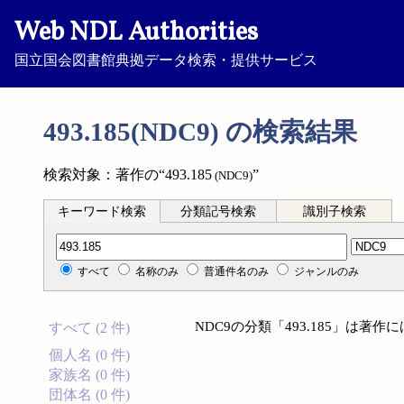
Web NDL Authorities
国立国会図書館典拠データ検索・提供サービス
493.185(NDC9) の検索結果
検索対象：著作の“493.185
”
(NDC9)
キーワード検索
分類記号検索
識別子検索
分類記号検索
すべて
名称のみ
普通件名のみ
ジャンルのみ
NDC9の分類「493.185」は著
すべて (2 件)
個人名 (0 件)
家族名 (0 件)
団体名 (0 件)