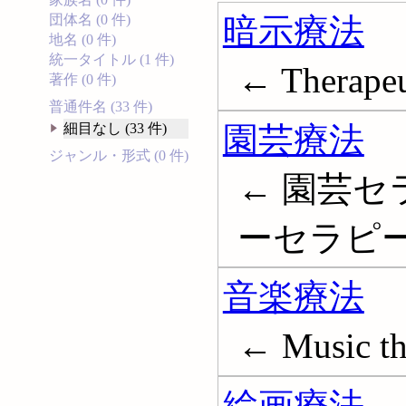
暗示療法
団体名 (0 件)
地名 (0 件)
統一タイトル (1 件)
← Therapeu
著作 (0 件)
普通件名 (33 件)
園芸療法
細目なし (33 件)
ジャンル・形式 (0 件)
← 園芸セ
ーセラピー; Ga
音楽療法
← Music th
絵画療法