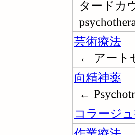
タードカウンセ
psychother
芸術療法
← アートセラ
向精神薬
← Psychotr
コラージュ
作業療法