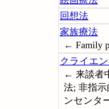
回想法
家族療法
← Family p
クライエン
← 来談者
法; 非指
ンセンター