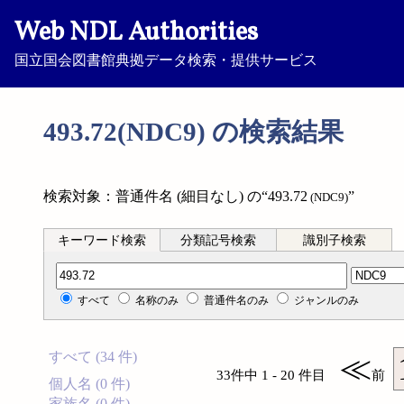
Web NDL Authorities
国立国会図書館典拠データ検索・提供サービス
493.72(NDC9) の検索結果
検索対象：普通件名 (細目なし) の“493.72
”
(NDC9)
キーワード検索
分類記号検索
識別子検索
分類記号検索
すべて
名称のみ
普通件名のみ
ジャンルのみ
すべて (34 件)
≪
33件中 1 - 20 件目
前
個人名 (0 件)
家族名 (0 件)