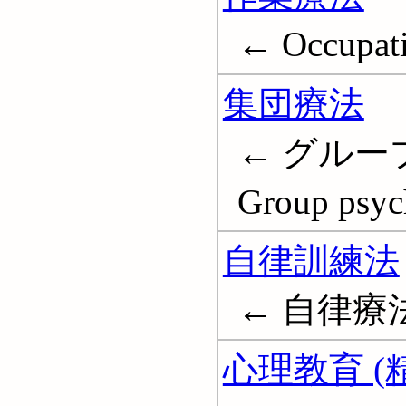
← Occupati
集団療法
← グルー
Group psyc
自律訓練法
← 自律療法; A
心理教育 (