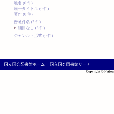
地名 (0 件)
統一タイトル (0 件)
著作 (0 件)
普通件名 (3 件)
細目なし (3 件)
ジャンル・形式 (0 件)
国立国会図書館ホーム
国立国会図書館サーチ
Copyright © Nationa