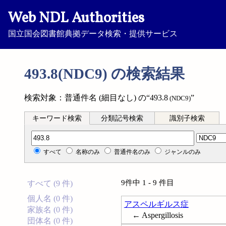
Web NDL Authorities
国立国会図書館典拠データ検索・提供サービス
493.8(NDC9) の検索結果
検索対象：普通件名 (細目なし) の“493.8
”
(NDC9)
キーワード検索
分類記号検索
識別子検索
分類記号検索
すべて
名称のみ
普通件名のみ
ジャンルのみ
9件中 1 - 9 件目
すべて (9 件)
個人名 (0 件)
アスペルギルス症
家族名 (0 件)
← Aspergillosis
団体名 (0 件)