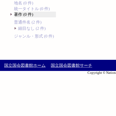
地名 (0 件)
統一タイトル (0 件)
著作 (0 件)
普通件名 (2 件)
細目なし (2 件)
ジャンル・形式 (0 件)
国立国会図書館ホーム
国立国会図書館サーチ
Copyright © Nationa