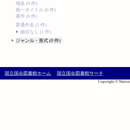
地名 (0 件)
統一タイトル (0 件)
著作 (0 件)
普通件名 (1 件)
細目なし (1 件)
ジャンル・形式 (0 件)
国立国会図書館ホーム
国立国会図書館サーチ
Copyright © Nationa