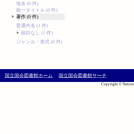
地名 (0 件)
統一タイトル (0 件)
著作 (0 件)
普通件名 (1 件)
細目なし (1 件)
ジャンル・形式 (0 件)
国立国会図書館ホーム
国立国会図書館サーチ
Copyright © Nationa