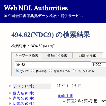
Web NDL Authorities
国立国会図書館典拠データ検索・提供サービス
494.62(NDC9) の検索結果
検索対象：“494.62
”
(NDC9)
キーワード検索
分類記号検索
識別子検索
分類記号検索
すべて
名称のみ
普通件名のみ
ジャンルのみ
2件中 1 - 2 件目
すべて (2 件)
個人名 (0 件)
顔面手術
家族名 (0 件)
← 顔面外科; 顔--手術; Face--
団体名 (0 件)