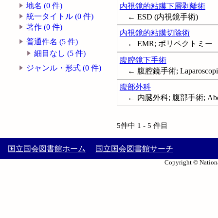
地名 (0 件)
内視鏡的粘膜下層剥離術
統一タイトル (0 件)
← ESD (内視鏡手術)
著作 (0 件)
内視鏡的粘膜切除術
普通件名 (5 件)
← EMR; ポリペクトミー
細目なし (5 件)
腹腔鏡下手術
ジャンル・形式 (0 件)
← 腹腔鏡手術; Laparoscopic 
腹部外科
← 内臓外科; 腹部手術; Abdom
5件中 1 - 5 件目
国立国会図書館ホーム
国立国会図書館サーチ
Copyright © Nationa