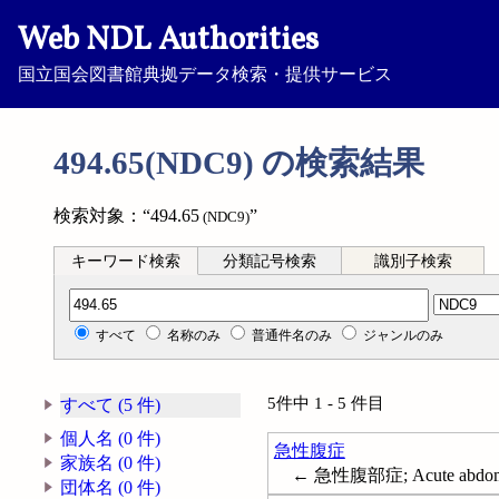
Web NDL Authorities
国立国会図書館典拠データ検索・提供サービス
494.65(NDC9) の検索結果
検索対象：“494.65
”
(NDC9)
キーワード検索
分類記号検索
識別子検索
分類記号検索
すべて
名称のみ
普通件名のみ
ジャンルのみ
5件中 1 - 5 件目
すべて (5 件)
個人名 (0 件)
急性腹症
家族名 (0 件)
← 急性腹部症; Acute abdo
団体名 (0 件)