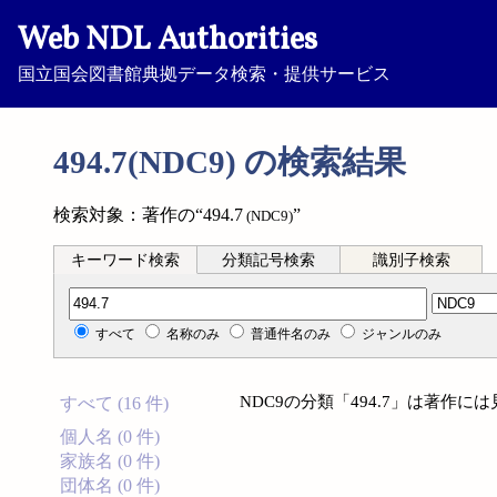
Web NDL Authorities
国立国会図書館典拠データ検索・提供サービス
494.7(NDC9) の検索結果
検索対象：著作の“494.7
”
(NDC9)
キーワード検索
分類記号検索
識別子検索
分類記号検索
すべて
名称のみ
普通件名のみ
ジャンルのみ
NDC9の分類「494.7」は著作
すべて (16 件)
個人名 (0 件)
家族名 (0 件)
団体名 (0 件)