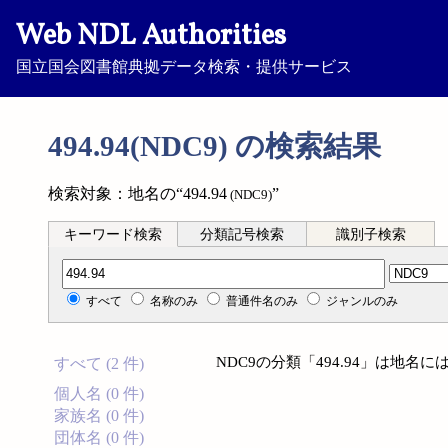
Web NDL Authorities
国立国会図書館典拠データ検索・提供サービス
494.94(NDC9) の検索結果
検索対象：地名の“494.94
”
(NDC9)
キーワード検索
分類記号検索
識別子検索
分類記号検索
すべて
名称のみ
普通件名のみ
ジャンルのみ
NDC9の分類「494.94」は地
すべて (2 件)
個人名 (0 件)
家族名 (0 件)
団体名 (0 件)