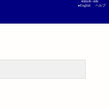
検索結果へ移動
▸
English
ヘルプ