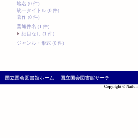
地名 (0 件)
統一タイトル (0 件)
著作 (0 件)
普通件名 (1 件)
細目なし (1 件)
ジャンル・形式 (0 件)
国立国会図書館ホーム
国立国会図書館サーチ
Copyright © Nationa