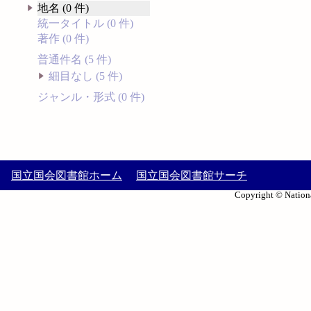
地名 (0 件)
統一タイトル (0 件)
著作 (0 件)
普通件名 (5 件)
細目なし (5 件)
ジャンル・形式 (0 件)
国立国会図書館ホーム
国立国会図書館サーチ
Copyright © Nationa