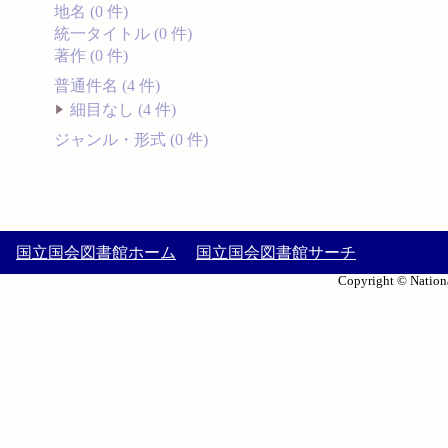
地名 (0 件)
統一タイトル (0 件)
著作 (0 件)
普通件名 (4 件)
細目なし (4 件)
ジャンル・形式 (0 件)
国立国会図書館ホーム
国立国会図書館サーチ
Copyright © Nationa