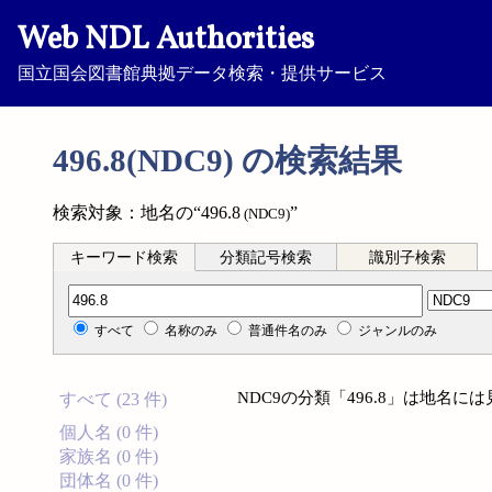
Web NDL Authorities
国立国会図書館典拠データ検索・提供サービス
496.8(NDC9) の検索結果
検索対象：地名の“496.8
”
(NDC9)
キーワード検索
分類記号検索
識別子検索
分類記号検索
すべて
名称のみ
普通件名のみ
ジャンルのみ
NDC9の分類「496.8」は地名
すべて (23 件)
個人名 (0 件)
家族名 (0 件)
団体名 (0 件)