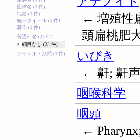
アデノイド
団体名 (0 件)
地名 (0 件)
← 増殖性
統一タイトル (0 件)
著作 (0 件)
頭扁桃肥大症;
普通件名 (23 件)
細目なし (23 件)
いびき
ジャンル・形式 (0 件)
← 鼾; 鼾声;
咽喉科学
咽頭
← Pharynx