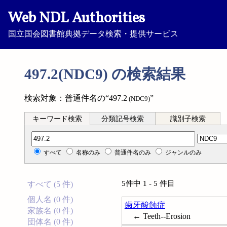
Web NDL Authorities
国立国会図書館典拠データ検索・提供サービス
497.2(NDC9) の検索結果
検索対象：普通件名の“497.2
”
(NDC9)
キーワード検索
分類記号検索
識別子検索
分類記号検索
すべて
名称のみ
普通件名のみ
ジャンルのみ
5件中 1 - 5 件目
すべて (5 件)
個人名 (0 件)
歯牙酸蝕症
家族名 (0 件)
← Teeth--Erosion
団体名 (0 件)