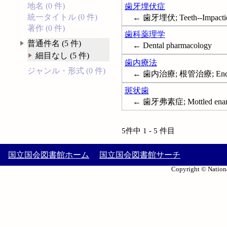
地名 (0 件)
歯牙埋伏症
統一タイトル (0 件)
← 歯牙埋伏; Teeth--Impacti
著作 (0 件)
歯科薬理学
普通件名 (5 件)
← Dental pharmacology
細目なし (5 件)
歯内療法
ジャンル・形式 (0 件)
← 歯内治療; 根管治療; Endod
斑状歯
← 歯牙弗素症; Mottled ena
5件中 1 - 5 件目
国立国会図書館ホーム
国立国会図書館サーチ
Copyright © Nationa