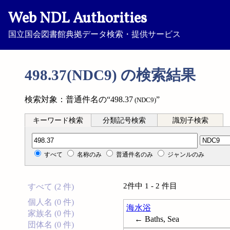
Web NDL Authorities
国立国会図書館典拠データ検索・提供サービス
498.37(NDC9) の検索結果
検索対象：普通件名の“498.37
”
(NDC9)
キーワード検索
分類記号検索
識別子検索
分類記号検索
すべて
名称のみ
普通件名のみ
ジャンルのみ
2件中 1 - 2 件目
すべて (2 件)
個人名 (0 件)
海水浴
家族名 (0 件)
← Baths, Sea
団体名 (0 件)