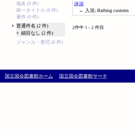
地名 (0 件)
沐浴
統一タイトル (0 件)
← 入浴; Bathing customs
著作 (0 件)
普通件名 (2 件)
2件中 1 - 2 件目
細目なし (2 件)
ジャンル・形式 (0 件)
国立国会図書館ホーム
国立国会図書館サーチ