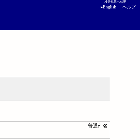
検索結果へ移動
▸
English
ヘルプ
普通件名