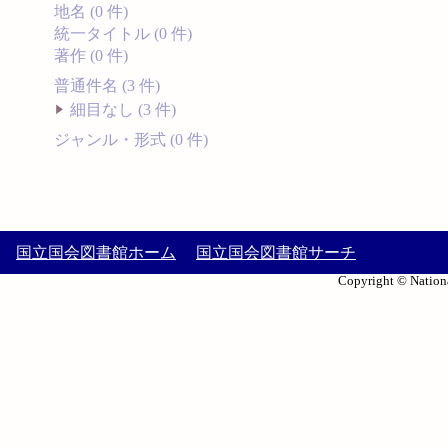
地名 (0 件)
統一タイトル (0 件)
著作 (0 件)
普通件名 (3 件)
細目なし (3 件)
ジャンル・形式 (0 件)
国立国会図書館ホーム
国立国会図書館サーチ
Copyright © Nationa