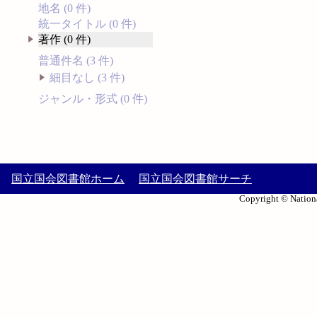
地名 (0 件)
統一タイトル (0 件)
著作 (0 件)
普通件名 (3 件)
細目なし (3 件)
ジャンル・形式 (0 件)
国立国会図書館ホーム
国立国会図書館サーチ
Copyright © Nationa