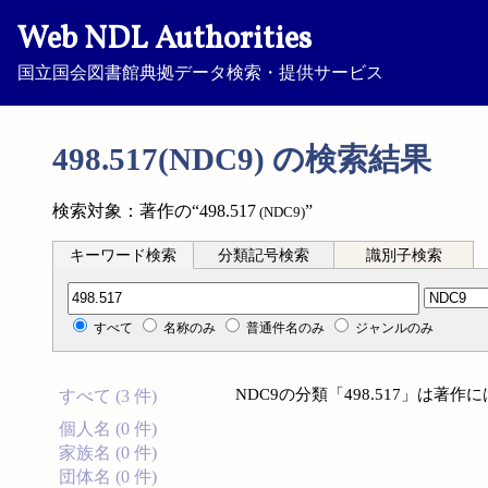
Web NDL Authorities
国立国会図書館典拠データ検索・提供サービス
498.517(NDC9) の検索結果
検索対象：著作の“498.517
”
(NDC9)
キーワード検索
分類記号検索
識別子検索
分類記号検索
すべて
名称のみ
普通件名のみ
ジャンルのみ
NDC9の分類「498.517」は著
すべて (3 件)
個人名 (0 件)
家族名 (0 件)
団体名 (0 件)