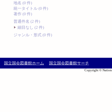
地名 (0 件)
統一タイトル (0 件)
著作 (0 件)
普通件名 (2 件)
細目なし (2 件)
ジャンル・形式 (0 件)
国立国会図書館ホーム
国立国会図書館サーチ
Copyright © Nationa