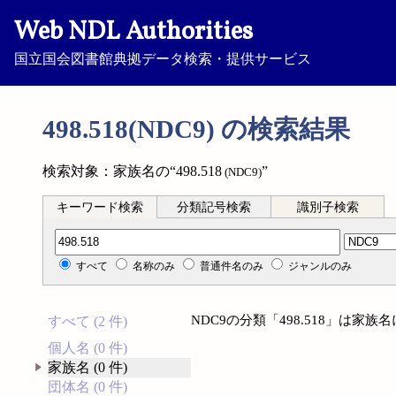
Web NDL Authorities
国立国会図書館典拠データ検索・提供サービス
498.518(NDC9) の検索結果
検索対象：家族名の“498.518
”
(NDC9)
キーワード検索
分類記号検索
識別子検索
分類記号検索
すべて
名称のみ
普通件名のみ
ジャンルのみ
NDC9の分類「498.518」は家
すべて (2 件)
個人名 (0 件)
家族名 (0 件)
団体名 (0 件)