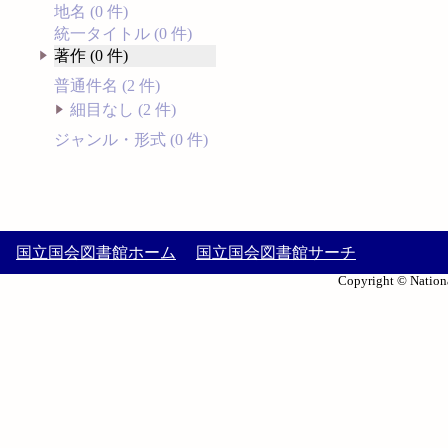
地名 (0 件)
統一タイトル (0 件)
著作 (0 件)
普通件名 (2 件)
細目なし (2 件)
ジャンル・形式 (0 件)
国立国会図書館ホーム
国立国会図書館サーチ
Copyright © Nationa