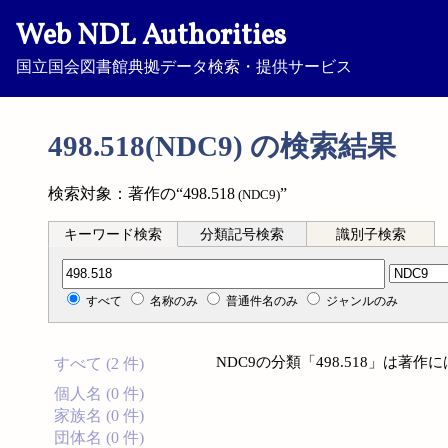
Web NDL Authorities
国立国会図書館典拠データ検索・提供サービス
498.518(NDC9) の検索結果
検索対象：著作の“498.518
”
(NDC9)
キーワード検索
分類記号検索
識別子検索
分類記号検索
すべて
名称のみ
普通件名のみ
ジャンルのみ
NDC9の分類「498.518」は著
すべて (2 件)
個人名 (0 件)
家族名 (0 件)
団体名 (0 件)