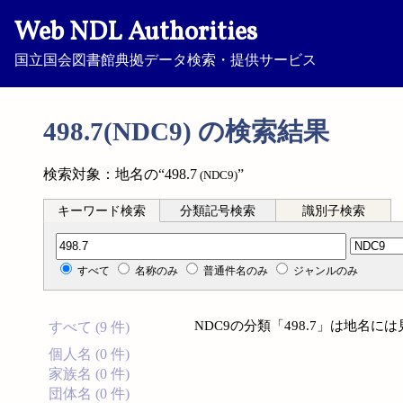
Web NDL Authorities
国立国会図書館典拠データ検索・提供サービス
498.7(NDC9) の検索結果
検索対象：地名の“498.7
”
(NDC9)
キーワード検索
分類記号検索
識別子検索
分類記号検索
すべて
名称のみ
普通件名のみ
ジャンルのみ
NDC9の分類「498.7」は地名
すべて (9 件)
個人名 (0 件)
家族名 (0 件)
団体名 (0 件)