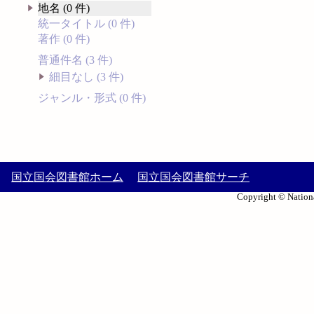
地名 (0 件)
統一タイトル (0 件)
著作 (0 件)
普通件名 (3 件)
細目なし (3 件)
ジャンル・形式 (0 件)
国立国会図書館ホーム
国立国会図書館サーチ
Copyright © Nationa