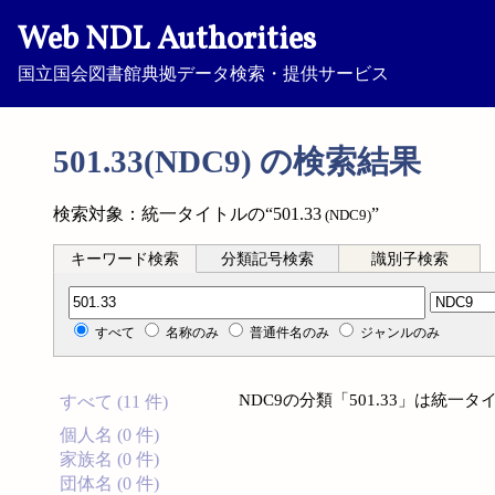
Web NDL Authorities
国立国会図書館典拠データ検索・提供サービス
501.33(NDC9) の検索結果
検索対象：統一タイトルの“501.33
”
(NDC9)
キーワード検索
分類記号検索
識別子検索
分類記号検索
すべて
名称のみ
普通件名のみ
ジャンルのみ
NDC9の分類「501.33」は統
すべて (11 件)
個人名 (0 件)
家族名 (0 件)
団体名 (0 件)