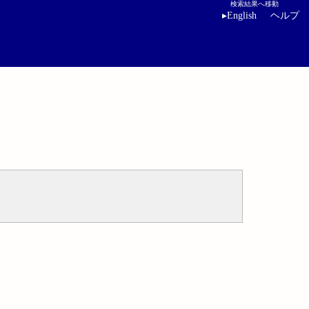
検索結果へ移動
▸
English
ヘルプ