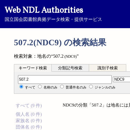
Web NDL Authorities
国立国会図書館典拠データ検索・提供サービス
507.2(NDC9) の検索結果
検索対象：地名の“507.2
”
(NDC9)
キーワード検索
分類記号検索
識別子検索
分類記号検索
すべて
名称のみ
普通件名のみ
ジャンルのみ
NDC9の分類「507.2」は地名
すべて (9 件)
個人名 (0 件)
家族名 (0 件)
団体名 (0 件)