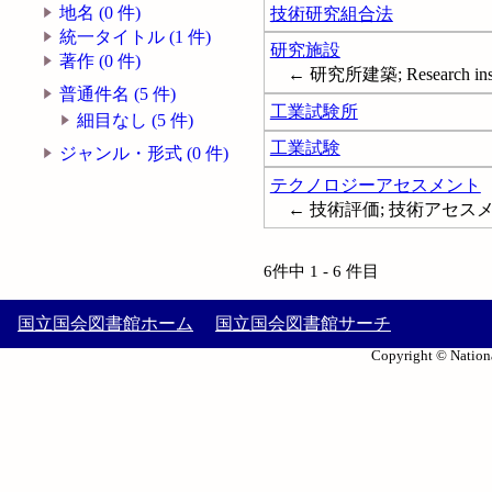
地名 (0 件)
技術研究組合法
統一タイトル (1 件)
研究施設
著作 (0 件)
← 研究所建築; Research insti
普通件名 (5 件)
工業試験所
細目なし (5 件)
工業試験
ジャンル・形式 (0 件)
テクノロジーアセスメント
← 技術評価; 技術アセスメント; T
6件中 1 - 6 件目
国立国会図書館ホーム
国立国会図書館サーチ
Copyright © Nationa