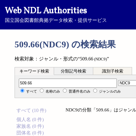
Web NDL Authorities
国立国会図書館典拠データ検索・提供サービス
509.66(NDC9) の検索結果
検索対象：ジャンル・形式の“509.66
”
(NDC9)
キーワード検索
分類記号検索
識別子検索
分類記号検索
すべて
名称のみ
普通件名のみ
ジャンルのみ
NDC9の分類「509.66」はジ
すべて (10 件)
個人名 (0 件)
家族名 (0 件)
団体名 (0 件)