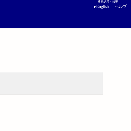
検索結果へ移動
▸
English
ヘルプ