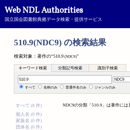
Web NDL Authorities
国立国会図書館典拠データ検索・提供サービス
510.9(NDC9) の検索結果
検索対象：著作の“510.9
”
(NDC9)
キーワード検索
分類記号検索
識別子検索
分類記号検索
すべて
名称のみ
普通件名のみ
ジャンルのみ
NDC9の分類「510.9」は著作
すべて (8 件)
個人名 (0 件)
家族名 (0 件)
団体名 (0 件)