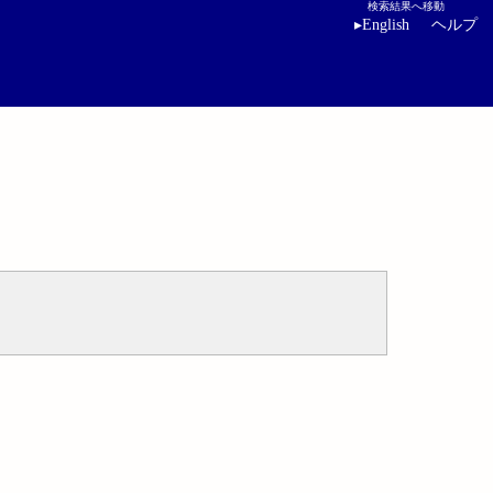
検索結果へ移動
▸
English
ヘルプ