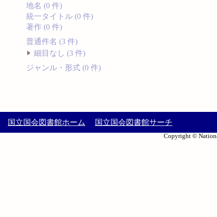
地名 (0 件)
統一タイトル (0 件)
著作 (0 件)
普通件名 (3 件)
細目なし (3 件)
ジャンル・形式 (0 件)
国立国会図書館ホーム
国立国会図書館サーチ
Copyright © Nationa