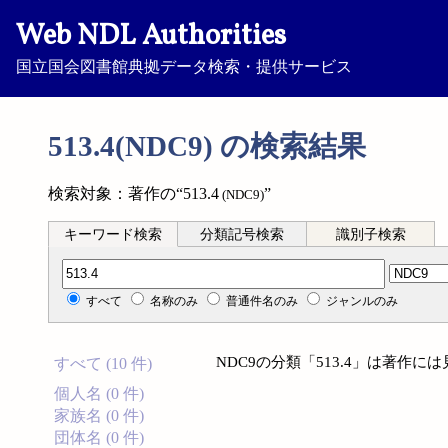
Web NDL Authorities
国立国会図書館典拠データ検索・提供サービス
513.4(NDC9) の検索結果
検索対象：著作の“513.4
”
(NDC9)
キーワード検索
分類記号検索
識別子検索
分類記号検索
すべて
名称のみ
普通件名のみ
ジャンルのみ
NDC9の分類「513.4」は著作
すべて (10 件)
個人名 (0 件)
家族名 (0 件)
団体名 (0 件)