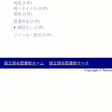
地名 (0 件)
統一タイトル (0 件)
著作 (0 件)
普通件名 (5 件)
細目なし (5 件)
ジャンル・形式 (0 件)
国立国会図書館ホーム
国立国会図書館サーチ
Copyright © Nationa