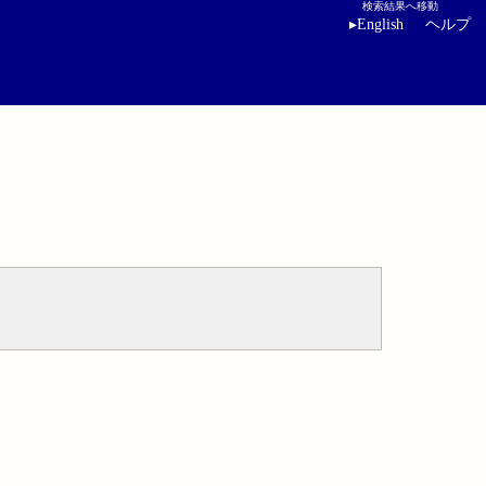
検索結果へ移動
▸
English
ヘルプ