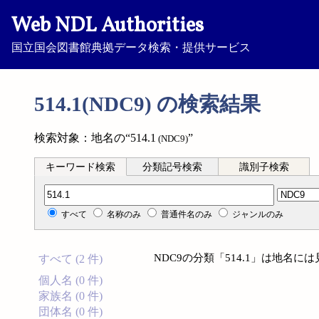
Web NDL Authorities
国立国会図書館典拠データ検索・提供サービス
514.1(NDC9) の検索結果
検索対象：地名の“514.1
”
(NDC9)
キーワード検索
分類記号検索
識別子検索
分類記号検索
すべて
名称のみ
普通件名のみ
ジャンルのみ
NDC9の分類「514.1」は地名
すべて (2 件)
個人名 (0 件)
家族名 (0 件)
団体名 (0 件)