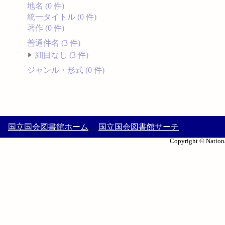
地名 (0 件)
統一タイトル (0 件)
著作 (0 件)
普通件名 (3 件)
細目なし (3 件)
ジャンル・形式 (0 件)
国立国会図書館ホーム
国立国会図書館サーチ
Copyright © Nationa