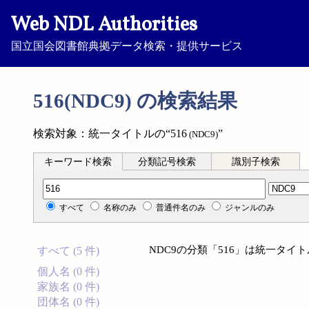
Web NDL Authorities
国立国会図書館典拠データ検索・提供サービス
516(NDC9) の検索結果
検索対象：統一タイトルの“516
”
(NDC9)
キーワード検索
分類記号検索
識別子検索
分類記号検索
すべて
名称のみ
普通件名のみ
ジャンルのみ
NDC9の分類「516」は統一タ
すべて (5 件)
個人名 (0 件)
家族名 (0 件)
団体名 (0 件)