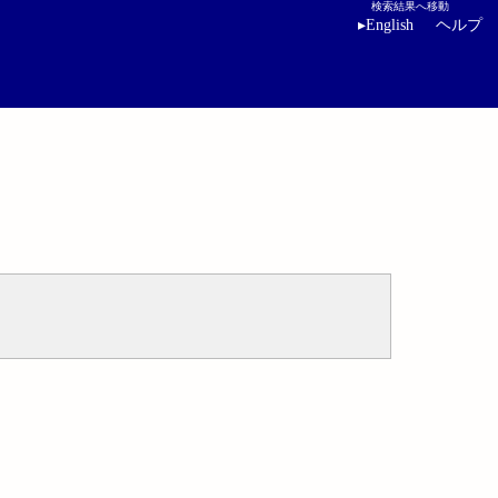
検索結果へ移動
▸
English
ヘルプ