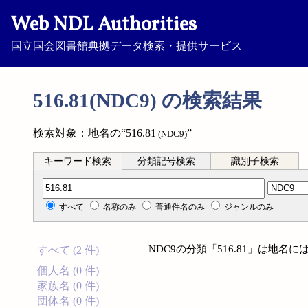
Web NDL Authorities
国立国会図書館典拠データ検索・提供サービス
516.81(NDC9) の検索結果
検索対象：地名の“516.81
”
(NDC9)
キーワード検索
分類記号検索
識別子検索
分類記号検索
すべて
名称のみ
普通件名のみ
ジャンルのみ
NDC9の分類「516.81」は地
すべて (2 件)
個人名 (0 件)
家族名 (0 件)
団体名 (0 件)