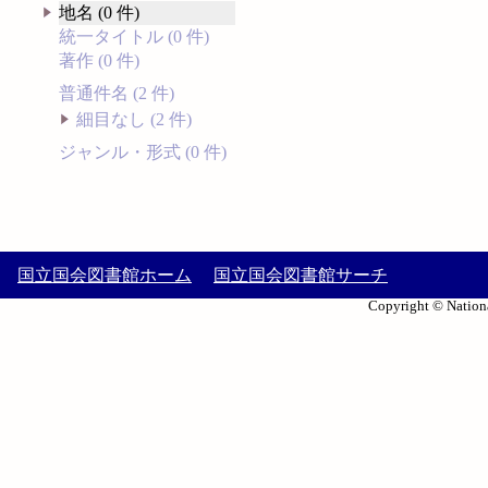
地名 (0 件)
統一タイトル (0 件)
著作 (0 件)
普通件名 (2 件)
細目なし (2 件)
ジャンル・形式 (0 件)
国立国会図書館ホーム
国立国会図書館サーチ
Copyright © Nationa