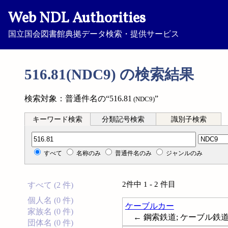
Web NDL Authorities
国立国会図書館典拠データ検索・提供サービス
516.81(NDC9) の検索結果
検索対象：普通件名の“516.81
”
(NDC9)
キーワード検索
分類記号検索
識別子検索
分類記号検索
すべて
名称のみ
普通件名のみ
ジャンルのみ
2件中 1 - 2 件目
すべて (2 件)
個人名 (0 件)
ケーブルカー
家族名 (0 件)
← 鋼索鉄道; ケーブル鉄道; Rai
団体名 (0 件)